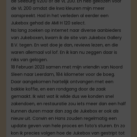
de Seeburg V200 of de VL 200. En heb gekozen voor
de VL 200 omdat die kwa kleuren mijn meer
aanspreekt. Had in het verleden al eerder een
Jukebox gehad de AMI H 120 select.
Na lang zoeken op internet naar diverse aanbieders
van Jukeboxen, kwam ik de site van Jukebox Gallery
B.V. tegen. En wat doe je dan, reviews lezen, en die
waren allemaal vol lof. En ik kan nu zeggen daar is
niks van gelogen.
18 Februari 2023 samen met mijn vriendin van Noord
Sleen naar Leerdam, 184 kilometer voor de boeg.
Daar aangekomen hartelijk ontvangen met een
bakkie koffie, en een rondgang door de zaak
gemaakt. Ik wist wat ik wilde dus we konden snel
zakendoen, en restauratie zou iets meer dan een half
kunnen duren maar dan zag de Jukebox er ook als
nieuw uit. Corwin en Hans zouden regelmatig een
update geven van hele proces en foto’s sturen. En zo
kon ik precies volgen hoe de Jukebox van gestript tot