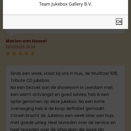
Team Jukebox Gallery B.V.
van mijn man een mooie flipperkast gehad met
Kerst. Super mooi ding, werkt goed, ziet er fantastisch
Ok
uit. Hele goeie service zeker een aanrader. Bedankt.
Marion van Hassel
13/01/2025, 10:04
Sinds een week, staat bij ons in huis, de Wurlitzer 1015
Tribute CD jukebox.
Na een bezoek aan de showroom in Leerdam met
een warm ontvangst en goed advies, heb ik een
optie genomen op deze jukebox. Na een korte
overweging heb ik de koop definitief gemaakt.
Corwin bracht de Jukebox een week later aan huis,
met goede uitleg. Heel tevreden over de service en
heel tevreden over de afspraken die goed zijn