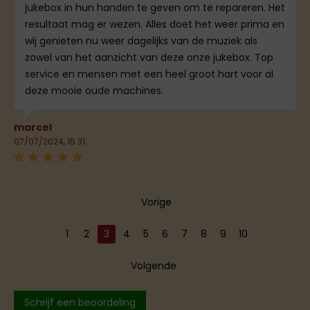
jukebox in hun handen te geven om te repareren. Het
resultaat mag er wezen. Alles doet het weer prima en
wij genieten nu weer dagelijks van de muziek als
zowel van het aanzicht van deze onze jukebox. Top
service en mensen met een heel groot hart voor al
deze mooie oude machines.
marcel
07/07/2024, 15:31
Vorige
1
2
3
4
5
6
7
8
9
10
Volgende
Schrijf een beoordeling