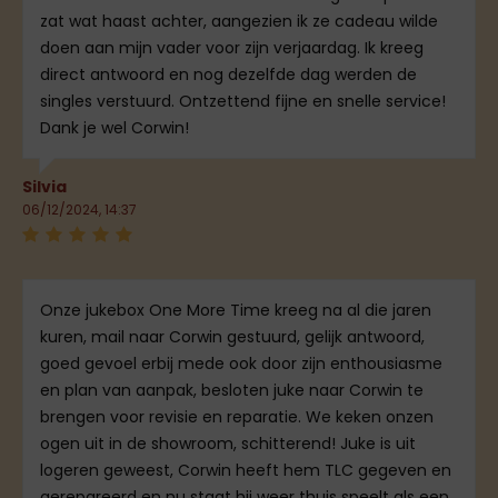
zat wat haast achter, aangezien ik ze cadeau wilde
doen aan mijn vader voor zijn verjaardag. Ik kreeg
direct antwoord en nog dezelfde dag werden de
singles verstuurd. Ontzettend fijne en snelle service!
Dank je wel Corwin!
Silvia
06/12/2024, 14:37
Onze jukebox One More Time kreeg na al die jaren
kuren, mail naar Corwin gestuurd, gelijk antwoord,
goed gevoel erbij mede ook door zijn enthousiasme
en plan van aanpak, besloten juke naar Corwin te
brengen voor revisie en reparatie. We keken onzen
ogen uit in de showroom, schitterend! Juke is uit
logeren geweest, Corwin heeft hem TLC gegeven en
gerepareerd en nu staat hij weer thuis speelt als een