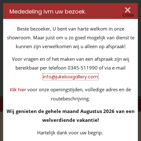
Mededeling ivm uw bezoek.
Close
Beste bezoeker, U bent van harte welkom in onze
showroom. Maar juist om u zo goed mogelijk van dienst te
kunnen zijn verwelkomen wij u alleen op afspraak!
IT'S ALL ABOUT JUKEBOXES
Voor vragen en of het maken van een afspraak zijn wij
GILDENSTRAAT 32 / 4143 HS LEERDAM / TEL:
0345 - 511990
bereikbaar per telefoon 0345-511990 of via e-mail
INFO@JUKEBOXGALLERY.COM
info@jukeboxgallery.com
voor onze openingstijden, volledige adres en de
Klik hier
routebeschrijving.
MENU
Wij genieten de gehele maand Augustus 2026 van een
welverdiende vakantie!
home
/
Beoordelingen
Hartelijk dank voor uw begrip.
Beoordelingen