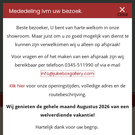
Mededeling ivm uw bezoek.
Close
Beste bezoeker, U bent van harte welkom in onze
showroom. Maar juist om u zo goed mogelijk van dienst te
kunnen zijn verwelkomen wij u alleen op afspraak!
IT'S ALL ABOUT JUKEBOXES
Voor vragen en of het maken van een afspraak zijn wij
GILDENSTRAAT 32 / 4143 HS LEERDAM / TEL:
0345 - 511990
bereikbaar per telefoon 0345-511990 of via e-mail
INFO@JUKEBOXGALLERY.COM
info@jukeboxgallery.com
voor onze openingstijden, volledige adres en de
Klik hier
routebeschrijving.
MENU
Wij genieten de gehele maand Augustus 2026 van een
welverdiende vakantie!
home
/
volledige collectie
/
vinyl 45 toeren
/
The Beatles
‎– Die Grössten Vier Vol. 8 EP!!!
Hartelijk dank voor uw begrip.