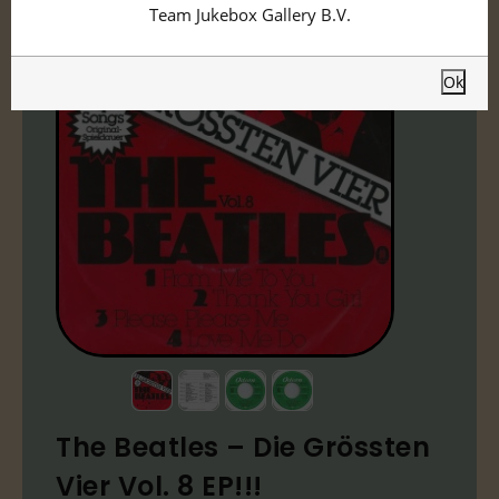
Team Jukebox Gallery B.V.
Ok
The Beatles ‎– Die Grössten
Vier Vol. 8 EP!!!