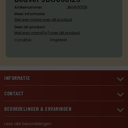
Artikelnummer:
JBG600125
Meer informatie:
Stel een vraag over dit product
Deel dit product:
Mail een vriend(in) over dit product
Conditie:
Ongetest
INFORMATIE
CONTACT
BEOORDELINGEN & ERVARINGEN
Lees alle beoordelingen