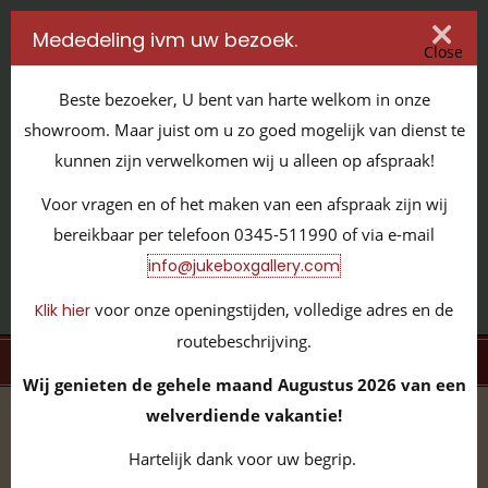
Mededeling ivm uw bezoek.
Close
Beste bezoeker, U bent van harte welkom in onze
showroom. Maar juist om u zo goed mogelijk van dienst te
kunnen zijn verwelkomen wij u alleen op afspraak!
IT'S ALL ABOUT JUKEBOXES
Voor vragen en of het maken van een afspraak zijn wij
GILDENSTRAAT 32 / 4143 HS LEERDAM / TEL:
0345 - 511990
bereikbaar per telefoon 0345-511990 of via e-mail
INFO@JUKEBOXGALLERY.COM
info@jukeboxgallery.com
voor onze openingstijden, volledige adres en de
Klik hier
routebeschrijving.
MENU
Wij genieten de gehele maand Augustus 2026 van een
welverdiende vakantie!
home
/
volledige collectie
/
overige items
/
pinda- &
kauwgumpot
/
Beaver JBG600125
Hartelijk dank voor uw begrip.