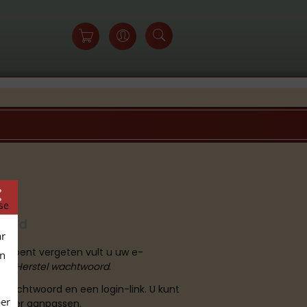
se
oord
ar
rd bent vergeten vult u uw e-
en
u op
Herstel wachtwoord
.
wachtwoord en een login-link. U kunt
per
 weer aanpassen.