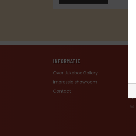
INFORMATIE
C
Over Jukebox Gallery
Gi
Impressie showroom
41
Contact