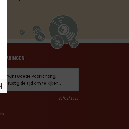
ERVARINGEN
Corwin! Goede voorlichting,
je rustig de tijd om te kijken...
k
23/02/2023
en