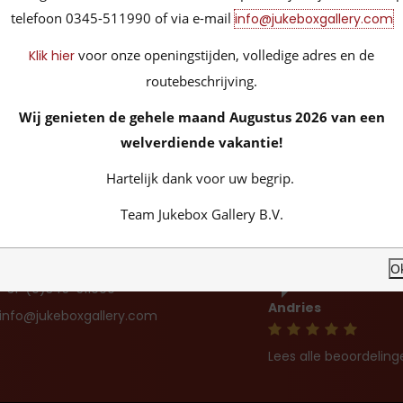
telefoon 0345-511990 of via e-mail
info@jukeboxgallery.com
voor onze openingstijden, volledige adres en de
Klik hier
routebeschrijving.
Wij genieten de gehele maand Augustus 2026 van een
welverdiende vakantie!
Hartelijk dank voor uw begrip.
ONTACT
BEOORDELINGEN & 
Team Jukebox Gallery B.V.
ldenstraat 32
Top geholpen door 
43 HS Leerdam, Nederland
enthousiast en gunt 
O
+31-(0)345-511990
Andries
info@jukeboxgallery.com
Lees alle beoordeling