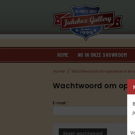
HOME
NU IN ONZE SHOWROOM
home
/
Wachtwoord om opnieuw in te s
Wachtwoord om opnieu
E-mail
B
j
Vo
Reset wachtwoord