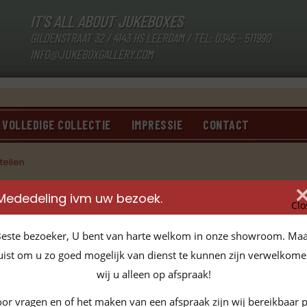
IT'S ALL ABOUT JUKEBOXES
GILDENSTRAAT 32 / 4143 HS LEERDAM / TEL:
0345 - 511990
INFO@JUKEBOXGALLERY.COM
VOLLEDIGE COLLECTIE
IMPRESSIE
CONTACT
tellen
w in te stellen
Mededeling ivm uw bezoek.
Clo
Herstel wachtw
este bezoeker, U bent van harte welkom in onze showroom. Ma
Indien u uw wachtwoo
uist om u zo goed mogelijk van dienst te kunnen zijn verwelkom
mailadres in en klikt 
wij u alleen op afspraak!
U ontvangt een nieuw 
or vragen en of het maken van een afspraak zijn wij bereikbaar 
later het wachtwoord