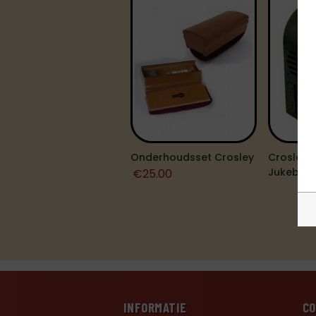
Onderhoudsset Crosley
Crosley C
Jukebox
€
25.00
INFORMATIE
C