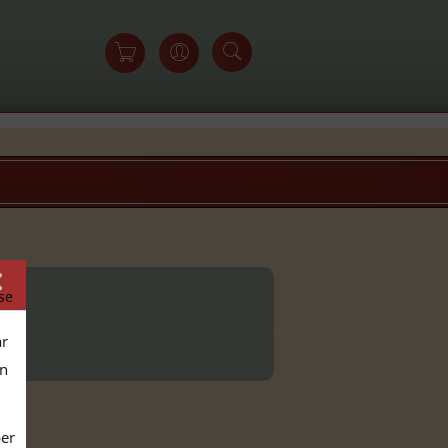
se
ar
en
per