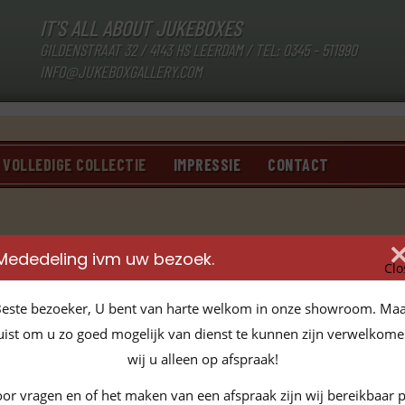
IT'S ALL ABOUT JUKEBOXES
GILDENSTRAAT 32 / 4143 HS LEERDAM / TEL:
0345 - 511990
INFO@JUKEBOXGALLERY.COM
VOLLEDIGE COLLECTIE
IMPRESSIE
CONTACT
Mededeling ivm uw bezoek.
Clo
este bezoeker, U bent van harte welkom in onze showroom. Ma
sortiment.
uist om u zo goed mogelijk van dienst te kunnen zijn verwelkom
wij u alleen op afspraak!
or vragen en of het maken van een afspraak zijn wij bereikbaar 