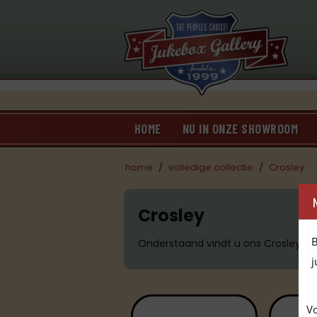
HOME
NU IN ONZE SHOWROOM
home
/
volledige collectie
/
Crosley
Crosley
B
Onderstaand vindt u ons Crosley as
j
Vo