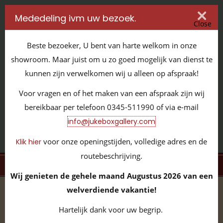
Mededeling ivm uw bezoek.
Close
Beste bezoeker, U bent van harte welkom in onze
showroom. Maar juist om u zo goed mogelijk van dienst te
kunnen zijn verwelkomen wij u alleen op afspraak!
IT'S ALL ABOUT JUKEBOXES
Voor vragen en of het maken van een afspraak zijn wij
GILDENSTRAAT 32 / 4143 HS LEERDAM / TEL:
0345 - 511990
bereikbaar per telefoon 0345-511990 of via e-mail
INFO@JUKEBOXGALLERY.COM
info@jukeboxgallery.com
voor onze openingstijden, volledige adres en de
Klik hier
routebeschrijving.
MENU
Wij genieten de gehele maand Augustus 2026 van een
welverdiende vakantie!
home
/
volledige collectie
/
overige items
/
Kluis
Hartelijk dank voor uw begrip.