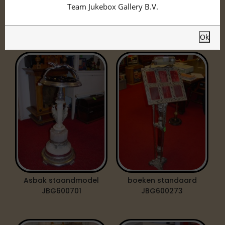
meubilair
Team Jukebox Gallery B.V.
Hieronder vind u ons assortiment.
Ok
Asbak staandmodel
boeken standaard
JBG600701
JBG600273