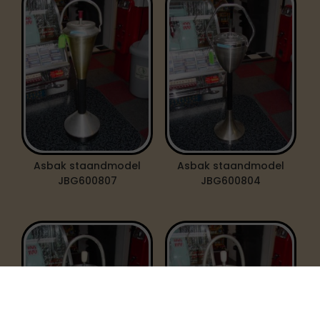
Asbak staandmodel
Asbak staandmodel
JBG600807
JBG600804