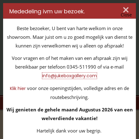
Mededeling ivm uw bezoek.
Close
Beste bezoeker, U bent van harte welkom in onze
showroom. Maar juist om u zo goed mogelijk van dienst te
kunnen zijn verwelkomen wij u alleen op afspraak!
IT'S ALL ABOUT JUKEBOXES
Voor vragen en of het maken van een afspraak zijn wij
GILDENSTRAAT 32 / 4143 HS LEERDAM / TEL:
0345 - 511990
bereikbaar per telefoon 0345-511990 of via e-mail
INFO@JUKEBOXGALLERY.COM
info@jukeboxgallery.com
voor onze openingstijden, volledige adres en de
Klik hier
routebeschrijving.
MENU
Wij genieten de gehele maand Augustus 2026 van een
welverdiende vakantie!
home
/
volledige collectie
/
overige items
/
meubilair
Hartelijk dank voor uw begrip.