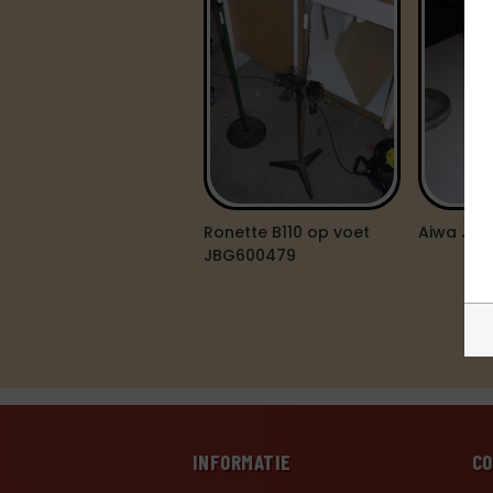
Ronette B110 op voet
Aiwa JB
JBG600479
INFORMATIE
C