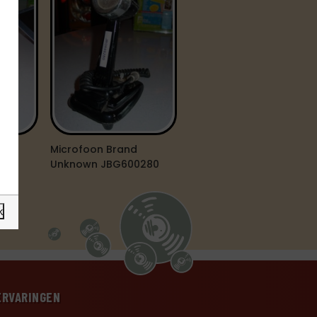
Microfoon Brand
Unknown JBG600280
k
ERVARINGEN