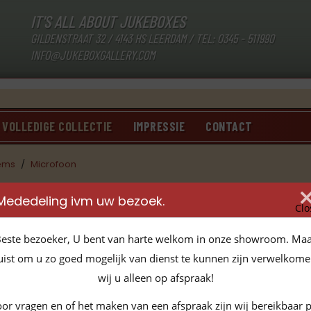
IT'S ALL ABOUT JUKEBOXES
GILDENSTRAAT 32 / 4143 HS LEERDAM / TEL:
0345 - 511990
INFO@JUKEBOXGALLERY.COM
VOLLEDIGE COLLECTIE
IMPRESSIE
CONTACT
tems
/
Microfoon
Mededeling ivm uw bezoek.
Clo
este bezoeker, U bent van harte welkom in onze showroom. Ma
uist om u zo goed mogelijk van dienst te kunnen zijn verwelkom
wij u alleen op afspraak!
or vragen en of het maken van een afspraak zijn wij bereikbaar 