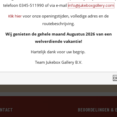
telefoon 0345-511990 of via e-mail
info@jukeboxgallery.com
voor onze openingstijden, volledige adres en de
Klik hier
routebeschrijving.
Wij genieten de gehele maand Augustus 2026 van een
welverdiende vakantie!
Hartelijk dank voor uw begrip.
G600286
605/electro-voice
RCA JBG600278
JBG600283
Team Jukebox Gallery B.V.
O
ONTACT
BEOORDELINGEN & 