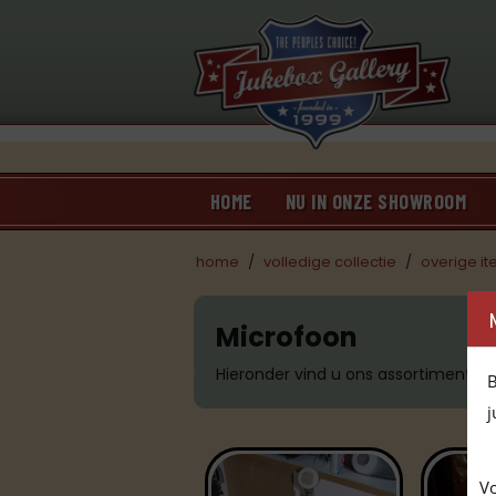
HOME
NU IN ONZE SHOWROOM
home
/
volledige collectie
/
overige i
Microfoon
Hieronder vind u ons assortiment.
B
j
Vo