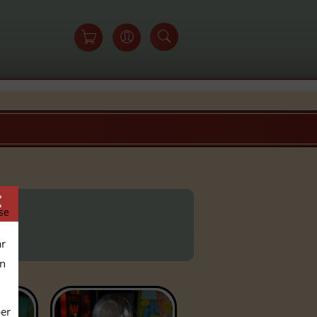
se
ar
en
per