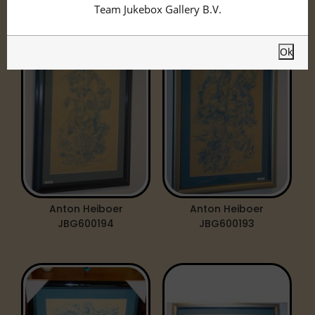
Schilderij
Team Jukebox Gallery B.V.
Ok
Anton Heiboer
Anton Heiboer
JBG600194
JBG600193