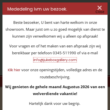
Mededeling ivm uw bezoek.
Close
Beste bezoeker, U bent van harte welkom in onze
showroom. Maar juist om u zo goed mogelijk van dienst te
kunnen zijn verwelkomen wij u alleen op afspraak!
IT'S ALL ABOUT JUKEBOXES
Voor vragen en of het maken van een afspraak zijn wij
GILDENSTRAAT 32 / 4143 HS LEERDAM / TEL:
0345 - 511990
bereikbaar per telefoon 0345-511990 of via e-mail
INFO@JUKEBOXGALLERY.COM
info@jukeboxgallery.com
voor onze openingstijden, volledige adres en de
Klik hier
routebeschrijving.
MENU
Wij genieten de gehele maand Augustus 2026 van een
welverdiende vakantie!
home
/
volledige collectie
/
overige items
/
Schilderij
Hartelijk dank voor uw begrip.