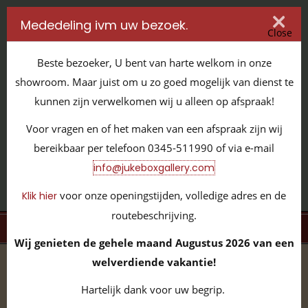
Mededeling ivm uw bezoek.
Close
Beste bezoeker, U bent van harte welkom in onze
showroom. Maar juist om u zo goed mogelijk van dienst te
kunnen zijn verwelkomen wij u alleen op afspraak!
IT'S ALL ABOUT JUKEBOXES
Voor vragen en of het maken van een afspraak zijn wij
GILDENSTRAAT 32 / 4143 HS LEERDAM / TEL:
0345 - 511990
bereikbaar per telefoon 0345-511990 of via e-mail
INFO@JUKEBOXGALLERY.COM
info@jukeboxgallery.com
voor onze openingstijden, volledige adres en de
Klik hier
routebeschrijving.
MENU
Wij genieten de gehele maand Augustus 2026 van een
welverdiende vakantie!
home
/
volledige collectie
/
overige items
/
Trade
Stimulator
Hartelijk dank voor uw begrip.