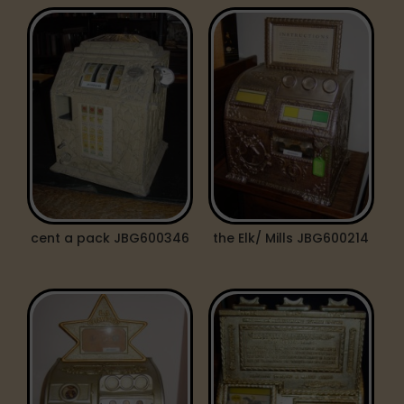
cent a pack JBG600346
the Elk/ Mills JBG600214