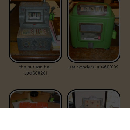
the puritan bell
J.M. Sanders JBG600199
JBG600201