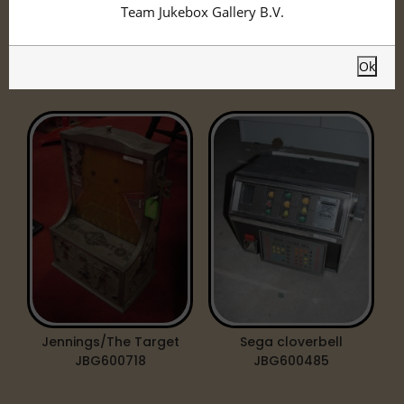
Team Jukebox Gallery B.V.
Trade Stimulator
Hieronder vind u ons assortiment.
Ok
Jennings/The Target
Sega cloverbell
JBG600718
JBG600485