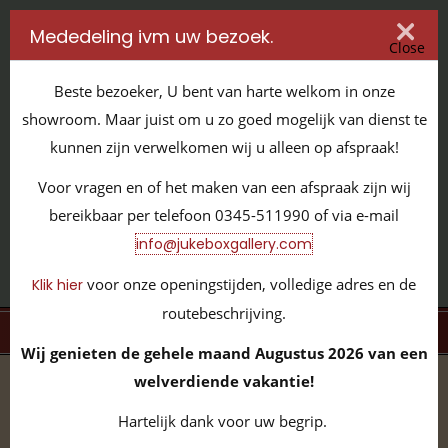
Mededeling ivm uw bezoek.
Close
Beste bezoeker, U bent van harte welkom in onze
showroom. Maar juist om u zo goed mogelijk van dienst te
kunnen zijn verwelkomen wij u alleen op afspraak!
IT'S ALL ABOUT JUKEBOXES
Voor vragen en of het maken van een afspraak zijn wij
GILDENSTRAAT 32 / 4143 HS LEERDAM / TEL:
0345 - 511990
bereikbaar per telefoon 0345-511990 of via e-mail
INFO@JUKEBOXGALLERY.COM
info@jukeboxgallery.com
voor onze openingstijden, volledige adres en de
Klik hier
routebeschrijving.
MENU
Wij genieten de gehele maand Augustus 2026 van een
welverdiende vakantie!
home
/
volledige collectie
/
nieuwe jukeboxen
/
OKE-
sions
Hartelijk dank voor uw begrip.