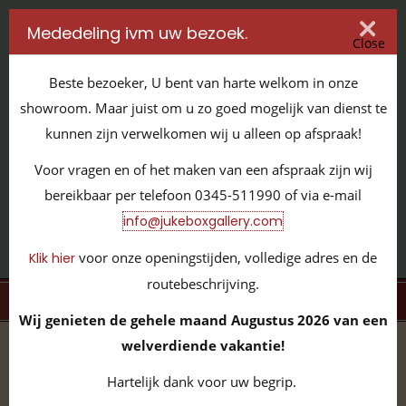
Mededeling ivm uw bezoek.
Close
Beste bezoeker, U bent van harte welkom in onze
showroom. Maar juist om u zo goed mogelijk van dienst te
kunnen zijn verwelkomen wij u alleen op afspraak!
IT'S ALL ABOUT JUKEBOXES
Voor vragen en of het maken van een afspraak zijn wij
GILDENSTRAAT 32 / 4143 HS LEERDAM / TEL:
0345 - 511990
bereikbaar per telefoon 0345-511990 of via e-mail
INFO@JUKEBOXGALLERY.COM
info@jukeboxgallery.com
voor onze openingstijden, volledige adres en de
Klik hier
routebeschrijving.
MENU
Wij genieten de gehele maand Augustus 2026 van een
welverdiende vakantie!
home
/
volledige collectie
/
nieuwe jukeboxen
/
Wurlitzer
Hartelijk dank voor uw begrip.