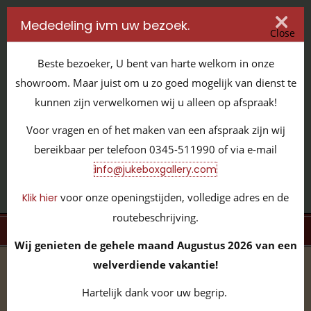
Mededeling ivm uw bezoek.
Close
Beste bezoeker, U bent van harte welkom in onze
showroom. Maar juist om u zo goed mogelijk van dienst te
kunnen zijn verwelkomen wij u alleen op afspraak!
IT'S ALL ABOUT JUKEBOXES
Voor vragen en of het maken van een afspraak zijn wij
GILDENSTRAAT 32 / 4143 HS LEERDAM / TEL:
0345 - 511990
bereikbaar per telefoon 0345-511990 of via e-mail
INFO@JUKEBOXGALLERY.COM
info@jukeboxgallery.com
voor onze openingstijden, volledige adres en de
Klik hier
routebeschrijving.
MENU
Wij genieten de gehele maand Augustus 2026 van een
welverdiende vakantie!
home
/
volledige collectie
/
slotmachines
/
Aristocrat
Hartelijk dank voor uw begrip.