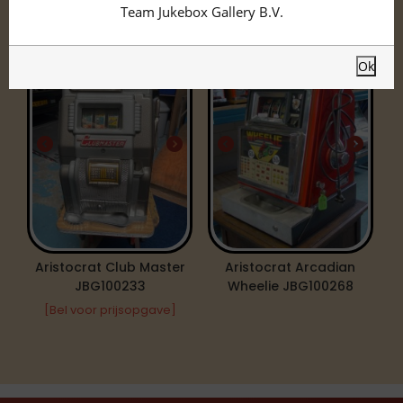
Aristocrat
Team Jukebox Gallery B.V.
Ok
Aristocrat Club Master
Aristocrat Arcadian
JBG100233
Wheelie JBG100268
[Bel voor prijsopgave]