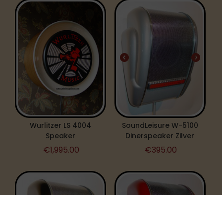
Wurlitzer LS 4004
SoundLeisure W-5100
Speaker
Dinerspeaker Zilver
€
1,995.00
€
395.00