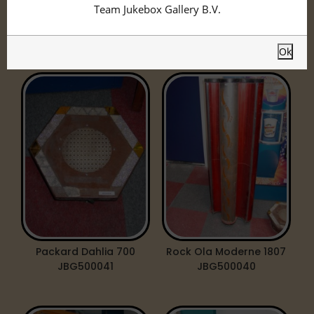
Speakers
Team Jukebox Gallery B.V.
Onderstaand vindt u ons assortiment.
Ok
Packard Dahlia 700
Rock Ola Moderne 1807
JBG500041
JBG500040