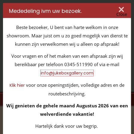
Mededeling ivm uw bezoek.
Close
Beste bezoeker, U bent van harte welkom in onze
showroom. Maar juist om u zo goed mogelijk van dienst te
kunnen zijn verwelkomen wij u alleen op afspraak!
IT'S ALL ABOUT JUKEBOXES
Voor vragen en of het maken van een afspraak zijn wij
GILDENSTRAAT 32 / 4143 HS LEERDAM / TEL:
0345 - 511990
bereikbaar per telefoon 0345-511990 of via e-mail
INFO@JUKEBOXGALLERY.COM
info@jukeboxgallery.com
voor onze openingstijden, volledige adres en de
Klik hier
routebeschrijving.
MENU
Wij genieten de gehele maand Augustus 2026 van een
welverdiende vakantie!
home
/
volledige collectie
/
Speakers
Hartelijk dank voor uw begrip.