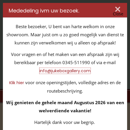
Mededeling ivm uw bezoek.
Close
Beste bezoeker, U bent van harte welkom in onze
showroom. Maar juist om u zo goed mogelijk van dienst te
kunnen zijn verwelkomen wij u alleen op afspraak!
IT'S ALL ABOUT JUKEBOXES
Voor vragen en of het maken van een afspraak zijn wij
GILDENSTRAAT 32 / 4143 HS LEERDAM / TEL:
0345 - 511990
bereikbaar per telefoon 0345-511990 of via e-mail
INFO@JUKEBOXGALLERY.COM
info@jukeboxgallery.com
voor onze openingstijden, volledige adres en de
Klik hier
routebeschrijving.
MENU
Wij genieten de gehele maand Augustus 2026 van een
welverdiende vakantie!
home
/
volledige collectie
/
vinyl 45 toeren
/
Roy Orbison
Hartelijk dank voor uw begrip.