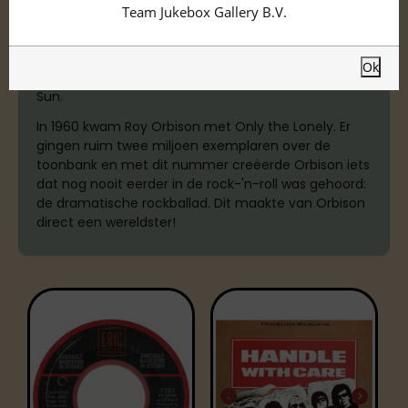
Roy Orbison
Team Jukebox Gallery B.V.
Roy Orbison (1936-1988) begon zijn carrière in 1956
bij het platenlabel Sun Records. Met het nummer
Ok
Ooby Dooby
scoorde hij zijn eerste en enige hit voor
Sun.
In 1960 kwam Roy Orbison met Only the Lonely. Er
gingen ruim twee miljoen exemplaren over de
toonbank en met dit nummer creëerde Orbison iets
dat nog nooit eerder in de rock-'n-roll was gehoord:
de dramatische rockballad. Dit maakte van Orbison
direct een wereldster!