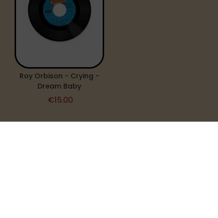
Roy Orbison - Crying -
Dream Baby
€
15.00
INFORMATIE
CONTACT
BEOORDELINGEN & ERVARINGEN