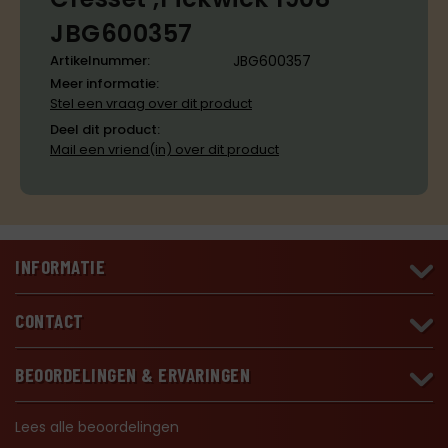
JBG600357
Artikelnummer:
JBG600357
Meer informatie:
Stel een vraag over dit product
Deel dit product:
Mail een vriend(in) over dit product
INFORMATIE
CONTACT
BEOORDELINGEN & ERVARINGEN
Lees alle beoordelingen