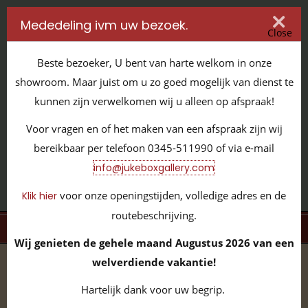
Mededeling ivm uw bezoek.
Close
Beste bezoeker, U bent van harte welkom in onze
showroom. Maar juist om u zo goed mogelijk van dienst te
kunnen zijn verwelkomen wij u alleen op afspraak!
IT'S ALL ABOUT JUKEBOXES
Voor vragen en of het maken van een afspraak zijn wij
GILDENSTRAAT 32 / 4143 HS LEERDAM / TEL:
0345 - 511990
bereikbaar per telefoon 0345-511990 of via e-mail
INFO@JUKEBOXGALLERY.COM
info@jukeboxgallery.com
voor onze openingstijden, volledige adres en de
Klik hier
routebeschrijving.
MENU
Wij genieten de gehele maand Augustus 2026 van een
welverdiende vakantie!
home
/
volledige collectie
/
overige items
/
wandkast
/
Cresset ,Pickwick 1908 JBG600357
Hartelijk dank voor uw begrip.