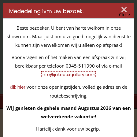
Mededeling ivm uw bezoek.
Close
Beste bezoeker, U bent van harte welkom in onze
showroom. Maar juist om u zo goed mogelijk van dienst te
kunnen zijn verwelkomen wij u alleen op afspraak!
IT'S ALL ABOUT JUKEBOXES
Voor vragen en of het maken van een afspraak zijn wij
GILDENSTRAAT 32 / 4143 HS LEERDAM / TEL:
0345 - 511990
bereikbaar per telefoon 0345-511990 of via e-mail
INFO@JUKEBOXGALLERY.COM
info@jukeboxgallery.com
voor onze openingstijden, volledige adres en de
Klik hier
routebeschrijving.
MENU
Wij genieten de gehele maand Augustus 2026 van een
welverdiende vakantie!
home
/
volledige collectie
/
vinyl 45 toeren
/
Elton John -
Crocodile Rock - Elderberry Wine
Hartelijk dank voor uw begrip.