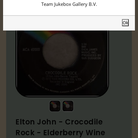
Team Jukebox Gallery B.V.
Ok
Elton John - Crocodile
Rock - Elderberry Wine