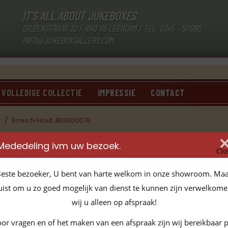
IT'S ALL ABOUT JUKEBOXES
GILDENSTRAAT 32 / 4143 HS LEERDAM / TEL:
0345 - 511990
INFO@JUKEBOXGALLERY.COM
VOLLEDIGE COLLECTIE
IMPRESSIE
CONTACT
v
/
Erres tv Hout JBG300076
Mededeling ivm uw bezoek.
Clo
ON-HOLD
este bezoeker, U bent van harte welkom in onze showroom. Ma
Erres tv Hout JBG300076
uist om u zo goed mogelijk van dienst te kunnen zijn verwelkom
Artikelnummer:
JBG300076
wij u alleen op afspraak!
Meer informatie:
Stel een vraag over dit
Deel dit product:
Mail een vriend(in) over
or vragen en of het maken van een afspraak zijn wij bereikbaar 