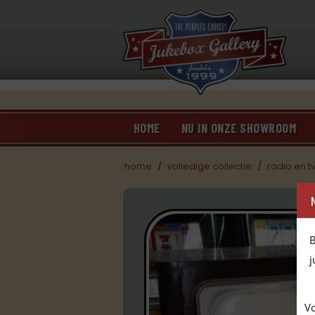
HOME
NU IN ONZE SHOWROOM
home
/
volledige collectie
/
radio en t
B
j
Vo