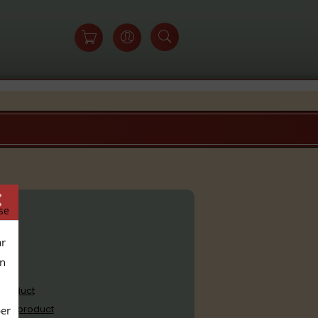
se
ar
en
 product
 dit product
per