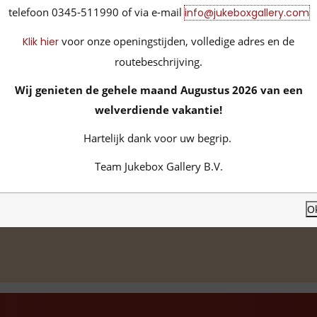
Merk:
Erres
telefoon 0345-511990 of via e-mail
info@jukeboxgallery.com
voor onze openingstijden, volledige adres en de
Klik hier
routebeschrijving.
Wij genieten de gehele maand Augustus 2026 van een
welverdiende vakantie!
Hartelijk dank voor uw begrip.
Team Jukebox Gallery B.V.
O