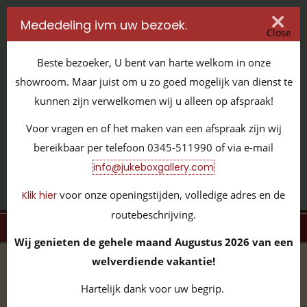
Mededeling ivm uw bezoek.
Close
Beste bezoeker, U bent van harte welkom in onze
showroom. Maar juist om u zo goed mogelijk van dienst te
kunnen zijn verwelkomen wij u alleen op afspraak!
IT'S ALL ABOUT JUKEBOXES
Voor vragen en of het maken van een afspraak zijn wij
GILDENSTRAAT 32 / 4143 HS LEERDAM / TEL:
0345 - 511990
bereikbaar per telefoon 0345-511990 of via e-mail
INFO@JUKEBOXGALLERY.COM
info@jukeboxgallery.com
voor onze openingstijden, volledige adres en de
Klik hier
routebeschrijving.
MENU
Wij genieten de gehele maand Augustus 2026 van een
welverdiende vakantie!
home
/
volledige collectie
/
neon verlichting
/
overige
neon
/
Foto JBG600023
Hartelijk dank voor uw begrip.