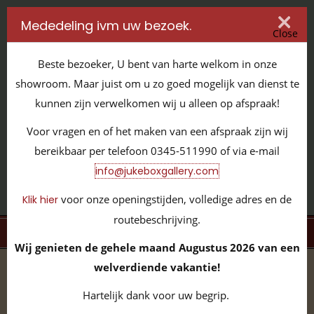
Mededeling ivm uw bezoek.
Close
Beste bezoeker, U bent van harte welkom in onze
showroom. Maar juist om u zo goed mogelijk van dienst te
kunnen zijn verwelkomen wij u alleen op afspraak!
IT'S ALL ABOUT JUKEBOXES
Voor vragen en of het maken van een afspraak zijn wij
GILDENSTRAAT 32 / 4143 HS LEERDAM / TEL:
0345 - 511990
bereikbaar per telefoon 0345-511990 of via e-mail
INFO@JUKEBOXGALLERY.COM
info@jukeboxgallery.com
voor onze openingstijden, volledige adres en de
Klik hier
routebeschrijving.
MENU
Wij genieten de gehele maand Augustus 2026 van een
welverdiende vakantie!
home
/
volledige collectie
/
vinyl 45 toeren
/
Jay And The
Americans - Cara Mia - This Magic Moment
Hartelijk dank voor uw begrip.