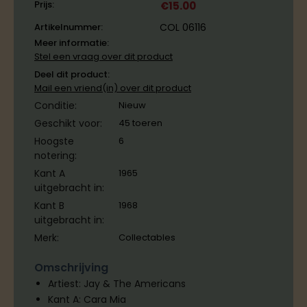
Prijs:
€
15.00
Artikelnummer:
COL 06116
Meer informatie:
Stel een vraag over dit product
Deel dit product:
Mail een vriend(in) over dit product
Conditie:
Nieuw
Geschikt voor:
45 toeren
Hoogste
6
notering:
Kant A
1965
uitgebracht in:
Kant B
1968
uitgebracht in:
Merk:
Collectables
Omschrijving
Artiest: Jay & The Americans
Kant A: Cara Mia