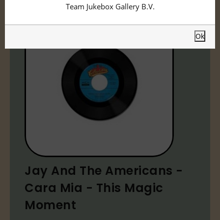
Team Jukebox Gallery B.V.
Ok
Jay And The Americans -
Cara Mia - This Magic
Moment