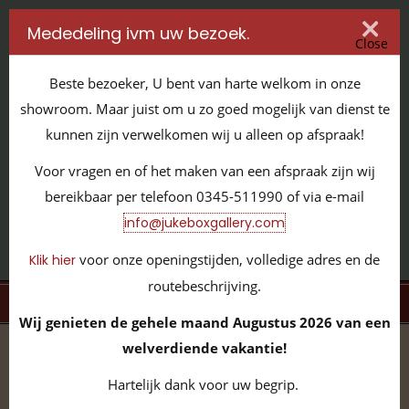
Mededeling ivm uw bezoek.
Close
Beste bezoeker, U bent van harte welkom in onze
showroom. Maar juist om u zo goed mogelijk van dienst te
kunnen zijn verwelkomen wij u alleen op afspraak!
IT'S ALL ABOUT JUKEBOXES
Voor vragen en of het maken van een afspraak zijn wij
GILDENSTRAAT 32 / 4143 HS LEERDAM / TEL:
0345 - 511990
bereikbaar per telefoon 0345-511990 of via e-mail
INFO@JUKEBOXGALLERY.COM
info@jukeboxgallery.com
voor onze openingstijden, volledige adres en de
Klik hier
routebeschrijving.
MENU
Wij genieten de gehele maand Augustus 2026 van een
welverdiende vakantie!
home
/
volledige collectie
/
vinyl 45 toeren
/
Michael
Jackson and Paul McCartney ‎- The Girl Is Mine - Can't Get
Hartelijk dank voor uw begrip.
Outta The Rain