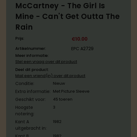
McCartney ‎- The Girl Is
Mine - Can't Get Outta The
Rain
Prijs:
€
10.00
Artikelnummer:
EPC A2729
Meer informatie:
Stel een vraag over dit product
Deel dit product:
Mail een vriend(in) over dit product
Conditie:
Nieuw
Extra informatie:
Met Picture Sleeve
Geschikt voor:
45 toeren
Hoogste
3
notering:
Kant A
1982
uitgebracht in:
Kant B
1982