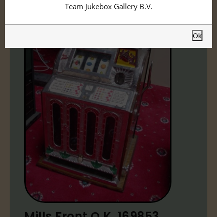
Team Jukebox Gallery B.V.
Ok
Mills Front O.K. 169853