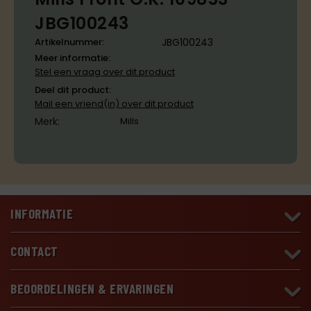
JBG100243
Artikelnummer:
JBG100243
Meer informatie:
Stel een vraag over dit product
Deel dit product:
Mail een vriend(in) over dit product
Merk:
Mills
INFORMATIE
CONTACT
BEOORDELINGEN & ERVARINGEN