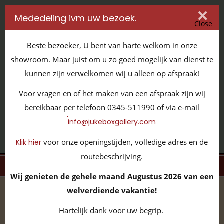
Mededeling ivm uw bezoek.
Close
Beste bezoeker, U bent van harte welkom in onze
showroom. Maar juist om u zo goed mogelijk van dienst te
kunnen zijn verwelkomen wij u alleen op afspraak!
IT'S ALL ABOUT JUKEBOXES
Voor vragen en of het maken van een afspraak zijn wij
GILDENSTRAAT 32 / 4143 HS LEERDAM / TEL:
0345 - 511990
bereikbaar per telefoon 0345-511990 of via e-mail
INFO@JUKEBOXGALLERY.COM
info@jukeboxgallery.com
voor onze openingstijden, volledige adres en de
Klik hier
routebeschrijving.
MENU
Wij genieten de gehele maand Augustus 2026 van een
welverdiende vakantie!
home
/
volledige collectie
/
vinyl 45 toeren
/
Paul
McCartney and Michael Jackson ‎- Say Say Say - Ode To A
Hartelijk dank voor uw begrip.
Koala Bear