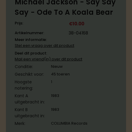
Michael Jackson ‎- Say Say
Say - Ode To A Koala Bear
Prijs:
€
10.00
Artikelnummer:
38-04168
Meer informatie:
Stel een vraag over dit product
Deel dit product:
Mail een vriend(in) over dit product
Conditie:
Nieuw
Geschikt voor:
45 toeren
Hoogste
1
notering:
Kant A
1983
uitgebracht in:
Kant B
1983
uitgebracht in:
Merk:
COLUMBIA Records