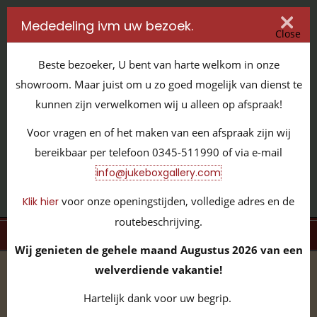
Mededeling ivm uw bezoek.
Close
Beste bezoeker, U bent van harte welkom in onze
showroom. Maar juist om u zo goed mogelijk van dienst te
kunnen zijn verwelkomen wij u alleen op afspraak!
IT'S ALL ABOUT JUKEBOXES
Voor vragen en of het maken van een afspraak zijn wij
GILDENSTRAAT 32 / 4143 HS LEERDAM / TEL:
0345 - 511990
bereikbaar per telefoon 0345-511990 of via e-mail
INFO@JUKEBOXGALLERY.COM
info@jukeboxgallery.com
voor onze openingstijden, volledige adres en de
Klik hier
routebeschrijving.
MENU
Wij genieten de gehele maand Augustus 2026 van een
welverdiende vakantie!
home
/
volledige collectie
/
klassieke jukeboxen
/
seeburg
/
Seeburg HF100R JBG000746
Hartelijk dank voor uw begrip.