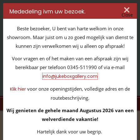
Mededeling ivm uw bezoek.
Close
Beste bezoeker, U bent van harte welkom in onze
showroom. Maar juist om u zo goed mogelijk van dienst te
kunnen zijn verwelkomen wij u alleen op afspraak!
IT'S ALL ABOUT JUKEBOXES
Voor vragen en of het maken van een afspraak zijn wij
GILDENSTRAAT 32 / 4143 HS LEERDAM / TEL:
0345 - 511990
bereikbaar per telefoon 0345-511990 of via e-mail
INFO@JUKEBOXGALLERY.COM
info@jukeboxgallery.com
voor onze openingstijden, volledige adres en de
Klik hier
routebeschrijving.
MENU
Wij genieten de gehele maand Augustus 2026 van een
welverdiende vakantie!
home
/
volledige collectie
/
klassieke jukeboxen
/
seeburg
/
Seeburg V-200 JBG001303
Hartelijk dank voor uw begrip.