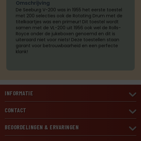
Omschrijving
De Seeburg V-200 was in 1955 het eerste toestel
met 200 selecties ook de Rotating Drum met de
titelkaartjes was een primeur! Dit toestel wordt
samen met de VL-200 uit 1956 ook wel de Rolls-
Royce onder de jukeboxen genoemd en dit is
uiteraard niet voor niets! Deze toestellen staan
garant voor betrouwbaarheid en een perfecte
klank!
INFORMATIE
CONTACT
BEOORDELINGEN & ERVARINGEN