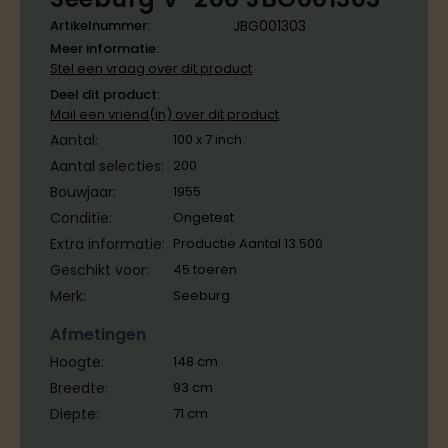
Artikelnummer:
JBG001303
Meer informatie:
Stel een vraag over dit product
Deel dit product:
Mail een vriend(in) over dit product
Aantal:
100 x 7 inch
Aantal selecties:
200
Bouwjaar:
1955
Conditie:
Ongetest
Extra informatie:
Productie Aantal 13.500
Geschikt voor:
45 toeren
Merk:
Seeburg
Afmetingen
Hoogte:
148
cm
Breedte:
93
cm
Diepte:
71
cm