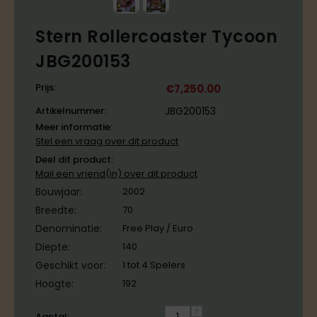
Stern Rollercoaster Tycoon
JBG200153
Prijs:
€
7,250.00
Artikelnummer:
JBG200153
Meer informatie:
Stel een vraag over dit product
Deel dit product:
Mail een vriend(in) over dit product
Bouwjaar:
2002
Breedte:
70
Denominatie:
Free Play / Euro
Diepte:
140
Geschikt voor:
1 tot 4 Spelers
Hoogte:
192
+
Aantal: