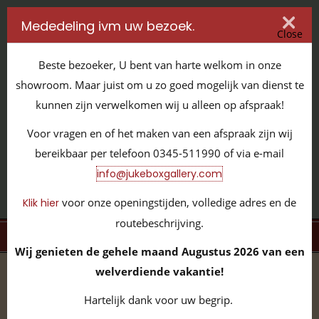
Mededeling ivm uw bezoek.
Close
Beste bezoeker, U bent van harte welkom in onze
showroom. Maar juist om u zo goed mogelijk van dienst te
kunnen zijn verwelkomen wij u alleen op afspraak!
IT'S ALL ABOUT JUKEBOXES
Voor vragen en of het maken van een afspraak zijn wij
GILDENSTRAAT 32 / 4143 HS LEERDAM / TEL:
0345 - 511990
bereikbaar per telefoon 0345-511990 of via e-mail
INFO@JUKEBOXGALLERY.COM
info@jukeboxgallery.com
voor onze openingstijden, volledige adres en de
Klik hier
routebeschrijving.
MENU
Wij genieten de gehele maand Augustus 2026 van een
welverdiende vakantie!
home
/
volledige collectie
/
flipperkasten
/
Stern
Rollercoaster Tycoon JBG200153
Hartelijk dank voor uw begrip.