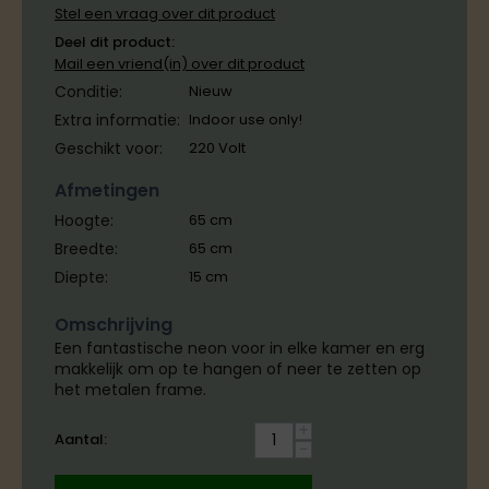
Stel een vraag over dit product
Deel dit product:
Mail een vriend(in) over dit product
Conditie:
Nieuw
Extra informatie:
Indoor use only!
Geschikt voor:
220 Volt
Afmetingen
Hoogte:
65
cm
Breedte:
65
cm
Diepte:
15
cm
Omschrijving
Een fantastische neon voor in elke kamer en erg
makkelijk om op te hangen of neer te zetten op
het metalen frame.
+
Aantal:
−