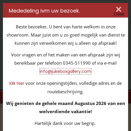
Mededeling ivm uw bezoek.
Close
Beste bezoeker, U bent van harte welkom in onze
showroom. Maar juist om u zo goed mogelijk van dienst te
kunnen zijn verwelkomen wij u alleen op afspraak!
IT'S ALL ABOUT JUKEBOXES
Voor vragen en of het maken van een afspraak zijn wij
GILDENSTRAAT 32 / 4143 HS LEERDAM / TEL:
0345 - 511990
bereikbaar per telefoon 0345-511990 of via e-mail
INFO@JUKEBOXGALLERY.COM
info@jukeboxgallery.com
voor onze openingstijden, volledige adres en de
Klik hier
routebeschrijving.
MENU
Wij genieten de gehele maand Augustus 2026 van een
welverdiende vakantie!
home
/
volledige collectie
/
neon verlichting
/
Sun Studio
Neon met Print
Hartelijk dank voor uw begrip.