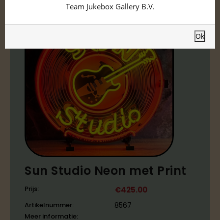
Team Jukebox Gallery B.V.
Ok
Sun Studio Neon met Print
Prijs:
€
425.00
Artikelnummer:
8567
Meer informatie: