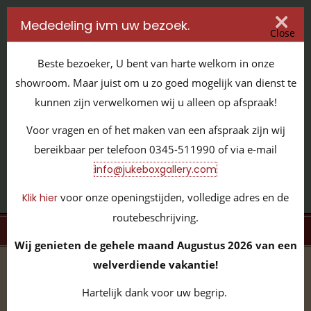
Mededeling ivm uw bezoek.
Close
Beste bezoeker, U bent van harte welkom in onze
showroom. Maar juist om u zo goed mogelijk van dienst te
kunnen zijn verwelkomen wij u alleen op afspraak!
IT'S ALL ABOUT JUKEBOXES
Voor vragen en of het maken van een afspraak zijn wij
GILDENSTRAAT 32 / 4143 HS LEERDAM / TEL:
0345 - 511990
bereikbaar per telefoon 0345-511990 of via e-mail
INFO@JUKEBOXGALLERY.COM
info@jukeboxgallery.com
voor onze openingstijden, volledige adres en de
Klik hier
routebeschrijving.
MENU
Wij genieten de gehele maand Augustus 2026 van een
welverdiende vakantie!
home
/
volledige collectie
/
overige items
/
Trek/town &
country Blauw JBG600616
Hartelijk dank voor uw begrip.