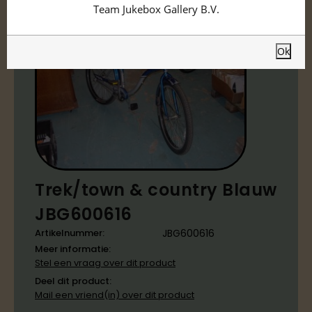
Team Jukebox Gallery B.V.
Ok
Trek/town & country Blauw
JBG600616
Artikelnummer:
JBG600616
Meer informatie:
Stel een vraag over dit product
Deel dit product:
Mail een vriend(in) over dit product