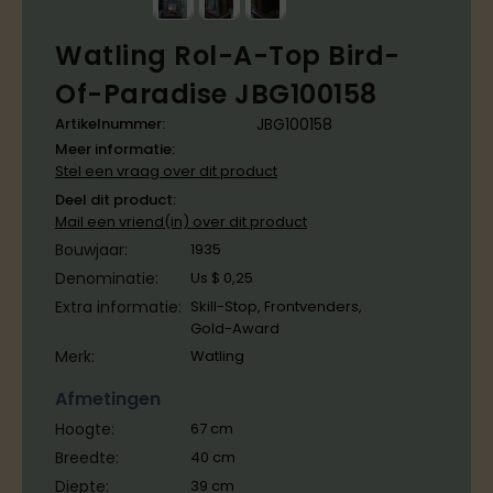
Watling Rol-A-Top Bird-
Of-Paradise JBG100158
Artikelnummer:
JBG100158
Meer informatie:
Stel een vraag over dit product
Deel dit product:
Mail een vriend(in) over dit product
Bouwjaar:
1935
Denominatie:
Us $ 0,25
Extra informatie:
Skill-Stop, Frontvenders,
Gold-Award
Merk:
Watling
Afmetingen
Hoogte:
67
cm
Breedte:
40
cm
Diepte:
39
cm