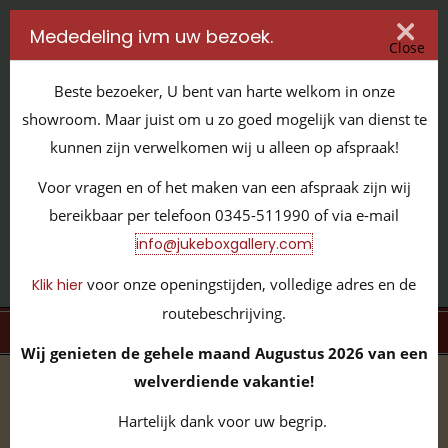
Mededeling ivm uw bezoek.
Close
Beste bezoeker, U bent van harte welkom in onze
showroom. Maar juist om u zo goed mogelijk van dienst te
kunnen zijn verwelkomen wij u alleen op afspraak!
IT'S ALL ABOUT JUKEBOXES
Voor vragen en of het maken van een afspraak zijn wij
GILDENSTRAAT 32 / 4143 HS LEERDAM / TEL:
0345 - 511990
bereikbaar per telefoon 0345-511990 of via e-mail
INFO@JUKEBOXGALLERY.COM
info@jukeboxgallery.com
voor onze openingstijden, volledige adres en de
Klik hier
routebeschrijving.
MENU
Wij genieten de gehele maand Augustus 2026 van een
welverdiende vakantie!
home
/
volledige collectie
/
slotmachines
/
watling
/
Watling Rol-A-Top Bird-Of-Paradise JBG100158
Hartelijk dank voor uw begrip.