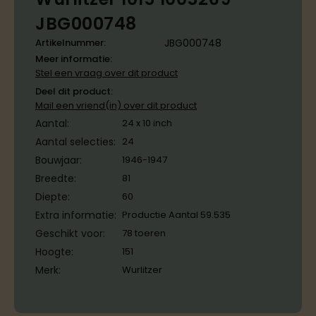
JBG000748
Artikelnummer:
JBG000748
Meer informatie:
Stel een vraag over dit product
Deel dit product:
Mail een vriend(in) over dit product
Aantal:
24 x 10 inch
Aantal selecties:
24
Bouwjaar:
1946-1947
Breedte:
81
Diepte:
60
Extra informatie:
Productie Aantal 59.535
Geschikt voor:
78 toeren
Hoogte:
151
Merk:
Wurlitzer