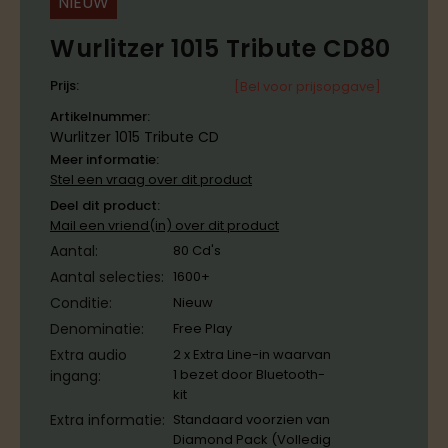
NIEUW
Wurlitzer 1015 Tribute CD80
Prijs:
[Bel voor prijsopgave]
Artikelnummer:
Wurlitzer 1015 Tribute CD
Meer informatie:
Stel een vraag over dit product
Deel dit product:
Mail een vriend(in) over dit product
Aantal:
80 Cd's
Aantal selecties:
1600+
Conditie:
Nieuw
Denominatie:
Free Play
Extra audio
2 x Extra Line-in waarvan
1 bezet door Bluetooth-
ingang:
kit
Extra informatie:
Standaard voorzien van
Diamond Pack (Volledig