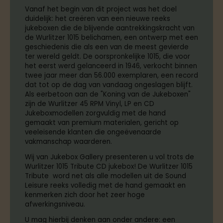
Vanaf het begin van dit project was het doel
duidelijk: het creëren van een nieuwe reeks
jukeboxen die de blijvende aantrekkingskracht van
de Wurlitzer 1015 belichamen, een ontwerp met een
geschiedenis die als een van de meest gevierde
ter wereld geldt. De oorspronkelijke 1015, die voor
het eerst werd gelanceerd in 1946, verkocht binnen
twee jaar meer dan 56.000 exemplaren, een record
dat tot op de dag van vandaag ongeslagen blijft.
Als eerbetoon aan de "Koning van de Jukeboxen"
zijn de Wurlitzer 45 RPM Vinyl, LP en CD
Jukeboxmodellen zorgvuldig met de hand
gemaakt van premium materialen, gericht op
veeleisende klanten die ongeëvenaarde
vakmanschap waarderen.
Wij van Jukebox Gallery presenteren u vol trots de
Wurlitzer 1015 Tribute CD jukebox! De Wurlitzer 1015
Tribute word net als alle modellen uit de Sound
Leisure reeks volledig met de hand gemaakt en
kenmerken zich door het zeer hoge
afwerkingsniveau.
U mag hierbij denken aan onder andere: een