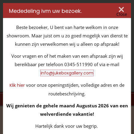
Mededeling ivm uw bezoek.
Close
Beste bezoeker, U bent van harte welkom in onze
showroom. Maar juist om u zo goed mogelijk van dienst te
kunnen zijn verwelkomen wij u alleen op afspraak!
IT'S ALL ABOUT JUKEBOXES
Voor vragen en of het maken van een afspraak zijn wij
GILDENSTRAAT 32 / 4143 HS LEERDAM / TEL:
0345 - 511990
bereikbaar per telefoon 0345-511990 of via e-mail
INFO@JUKEBOXGALLERY.COM
info@jukeboxgallery.com
voor onze openingstijden, volledige adres en de
Klik hier
routebeschrijving.
MENU
Wij genieten de gehele maand Augustus 2026 van een
welverdiende vakantie!
home
/
volledige collectie
/
nieuwe jukeboxen
/
Wurlitzer
1015 Tribute CD80
Hartelijk dank voor uw begrip.