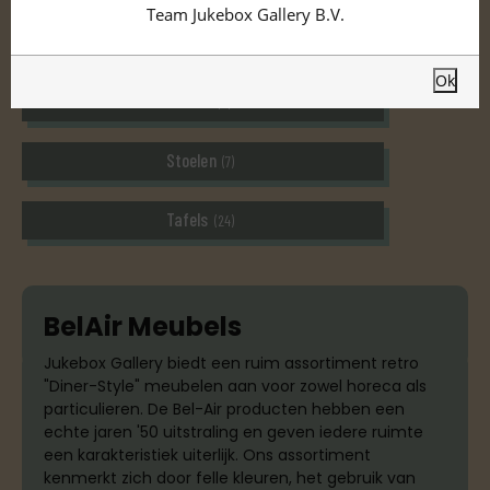
Team Jukebox Gallery B.V.
Diner Banken
(8)
Ok
Sofa's
(4)
Stoelen
(7)
Tafels
(24)
BelAir Meubels
Jukebox Gallery biedt een ruim assortiment retro
"Diner-Style" meubelen aan voor zowel horeca als
particulieren. De Bel-Air producten hebben een
echte jaren '50 uitstraling en geven iedere ruimte
een karakteristiek uiterlijk. Ons assortiment
kenmerkt zich door felle kleuren, het gebruik van