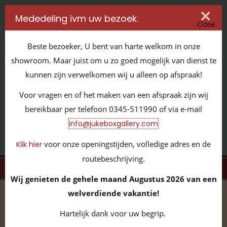
Mededeling ivm uw bezoek.
Close
Beste bezoeker, U bent van harte welkom in onze
showroom. Maar juist om u zo goed mogelijk van dienst te
kunnen zijn verwelkomen wij u alleen op afspraak!
IT'S ALL ABOUT JUKEBOXES
Voor vragen en of het maken van een afspraak zijn wij
GILDENSTRAAT 32 / 4143 HS LEERDAM / TEL:
0345 - 511990
bereikbaar per telefoon 0345-511990 of via e-mail
INFO@JUKEBOXGALLERY.COM
info@jukeboxgallery.com
voor onze openingstijden, volledige adres en de
Klik hier
routebeschrijving.
MENU
Wij genieten de gehele maand Augustus 2026 van een
welverdiende vakantie!
home
/
volledige collectie
/
BelAir Meubels
Hartelijk dank voor uw begrip.
Barkrukken
(11)