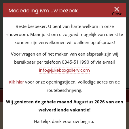
Mededeling ivm uw bezoek.
Close
Beste bezoeker, U bent van harte welkom in onze
showroom. Maar juist om u zo goed mogelijk van dienst te
kunnen zijn verwelkomen wij u alleen op afspraak!
IT'S ALL ABOUT JUKEBOXES
Voor vragen en of het maken van een afspraak zijn wij
GILDENSTRAAT 32 / 4143 HS LEERDAM / TEL:
0345 - 511990
bereikbaar per telefoon 0345-511990 of via e-mail
INFO@JUKEBOXGALLERY.COM
info@jukeboxgallery.com
voor onze openingstijden, volledige adres en de
Klik hier
routebeschrijving.
MENU
Wij genieten de gehele maand Augustus 2026 van een
welverdiende vakantie!
home
/
volledige collectie
/
BelAir Meubels
Hartelijk dank voor uw begrip.
Barkrukken
(11)