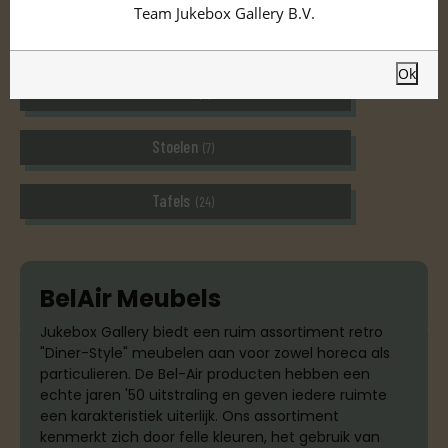
Team Jukebox Gallery B.V.
Diner Banken
(8)
Ok
Sofa's
(4)
Stoelen
(7)
Tafels
(24)
BelAir Meubels
Jukebox Gallery biedt een ruim assortiment retro
"Diner-Style" meubelen aan voor zowel horeca als
particulieren. De Bel-Air producten hebben een
echte jaren '50 uitstraling en geven iedere ruimte
een karakteristiek uiterlijk. Ons assortiment
kenmerkt zich door felle kleuren, het gebruik van