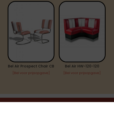
Bel Air Prospect Chair CB
Bel Air HW-120-120
[Bel voor prijsopgave]
[Bel voor prijsopgave]
INFORMATIE