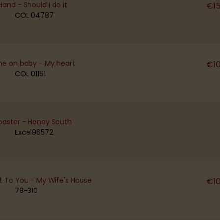
Hand - Should I do it
€
1
COL 04787
e on baby - My heart
€
1
COL 01191
oaster - Honey South
Excel96572
t To You - My Wife's House
€
1
78-310