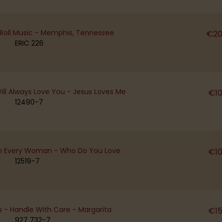
 Roll Music - Memphis, Tennessee
€
20
ERIC 226
ill Always Love You - Jesus Loves Me
€
1
12490-7
'm Every Woman - Who Do You Love
€
1
12519-7
s - Handle With Care - Margarita
€
1
927 732-7