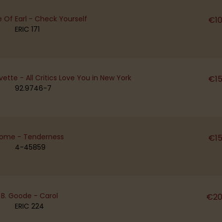
 Of Earl - Check Yourself
€
1
ERIC 171
vette - All Critics Love You in New York
€
1
92.9746-7
rome - Tenderness
€
1
4-45859
B. Goode - Carol
€
20
ERIC 224