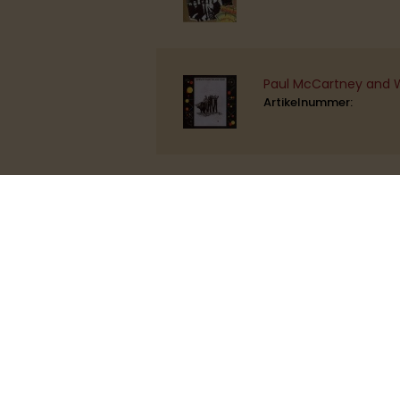
Paul McCartney and W
Artikelnummer:
John Lennon - Plastic
Artikelnummer:
Paul McCartney - My 
Artikelnummer: