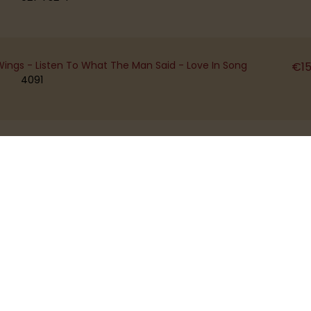
ings - Listen To What The Man Said - Love In Song
€
1
4091
 Ono Band - Imagine - It's So Hard
€
1
1840
Brave Face - Flying To My Home
€
1
B-44367