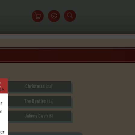
Christmas
(23)
se
The Beatles
(26)
ar
en
Johnny Cash
(5)
per