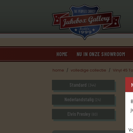
HOME
NU IN ONZE SHOWROOM
home
/
volledige collectie
/
Vinyl 45 T
Standard
(344)
Nederlandstalig
(24)
B
j
Elvis Presley
(60)
Vo