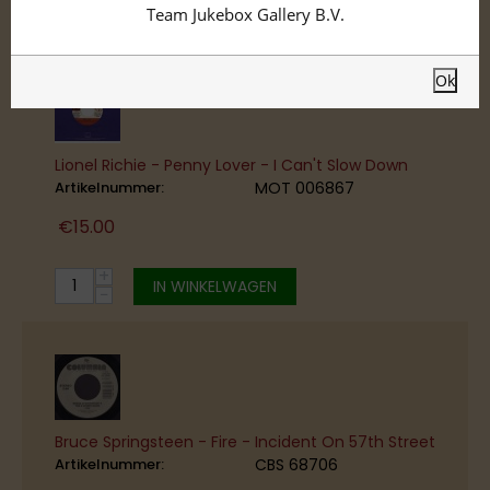
Mid-Price
Team Jukebox Gallery B.V.
Ok
Lionel Richie - Penny Lover - I Can't Slow Down
Artikelnummer:
MOT 006867
€
15.00
+
IN WINKELWAGEN
−
Bruce Springsteen - Fire - Incident On 57th Street
Artikelnummer:
CBS 68706