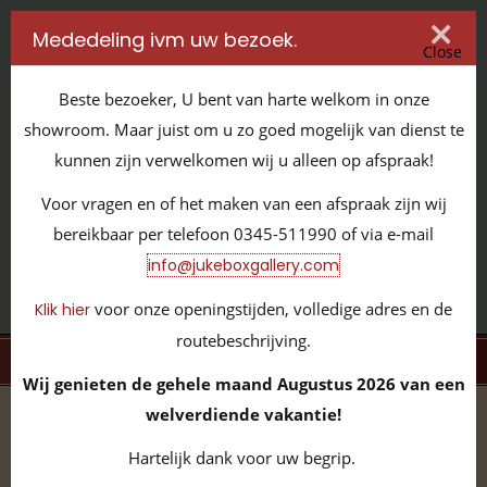
Mededeling ivm uw bezoek.
Close
Beste bezoeker, U bent van harte welkom in onze
showroom. Maar juist om u zo goed mogelijk van dienst te
kunnen zijn verwelkomen wij u alleen op afspraak!
IT'S ALL ABOUT JUKEBOXES
Voor vragen en of het maken van een afspraak zijn wij
GILDENSTRAAT 32 / 4143 HS LEERDAM / TEL:
0345 - 511990
bereikbaar per telefoon 0345-511990 of via e-mail
INFO@JUKEBOXGALLERY.COM
info@jukeboxgallery.com
voor onze openingstijden, volledige adres en de
Klik hier
routebeschrijving.
MENU
Wij genieten de gehele maand Augustus 2026 van een
welverdiende vakantie!
home
/
volledige collectie
/
vinyl 45 toeren
/
Mid-Price
Hartelijk dank voor uw begrip.