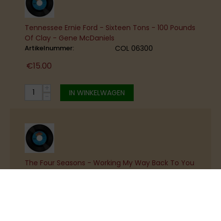
Tennessee Ernie Ford - Sixteen Tons - 100 Pounds
Of Clay - Gene McDaniels
Artikelnummer:
COL 06300
€
15.00
+
IN WINKELWAGEN
−
The Four Seasons - Working My Way Back To You
- Beggin'
Artikelnummer:
COL 00009
€
15.00