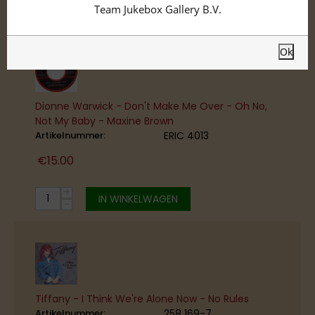
Mid-Price
Team Jukebox Gallery B.V.
Ok
Dionne Warwick - Don't Make Me Over - Oh No,
Not My Baby - Maxine Brown
Artikelnummer:
ERIC 4013
€
15.00
+
IN WINKELWAGEN
−
Tiffany - I Think We're Alone Now - No Rules
Artikelnummer:
258 169-7