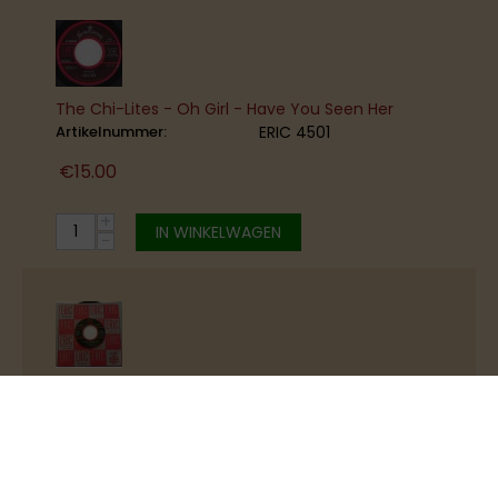
The Chi-Lites - Oh Girl - Have You Seen Her
Artikelnummer:
ERIC 4501
€
15.00
+
IN WINKELWAGEN
−
Elvin Bishop ‎- Fooled Around And Fell In Love -
Heard It In A Love Song - The Marshall Tucker
Band ‎
Artikelnummer:
ERIC 6105