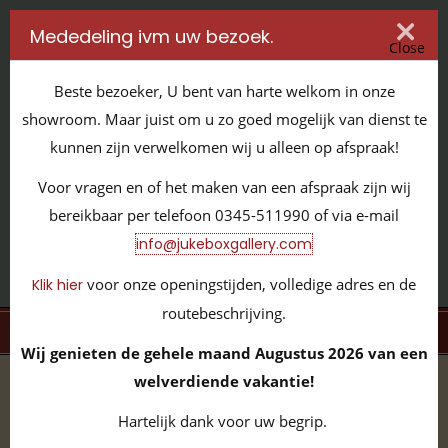
Mededeling ivm uw bezoek.
Close
Beste bezoeker, U bent van harte welkom in onze
showroom. Maar juist om u zo goed mogelijk van dienst te
kunnen zijn verwelkomen wij u alleen op afspraak!
IT'S ALL ABOUT JUKEBOXES
Voor vragen en of het maken van een afspraak zijn wij
GILDENSTRAAT 32 / 4143 HS LEERDAM / TEL:
0345 - 511990
bereikbaar per telefoon 0345-511990 of via e-mail
INFO@JUKEBOXGALLERY.COM
info@jukeboxgallery.com
voor onze openingstijden, volledige adres en de
Klik hier
routebeschrijving.
MENU
Wij genieten de gehele maand Augustus 2026 van een
welverdiende vakantie!
home
/
volledige collectie
/
vinyl 45 toeren
/
Mid-Price
Hartelijk dank voor uw begrip.