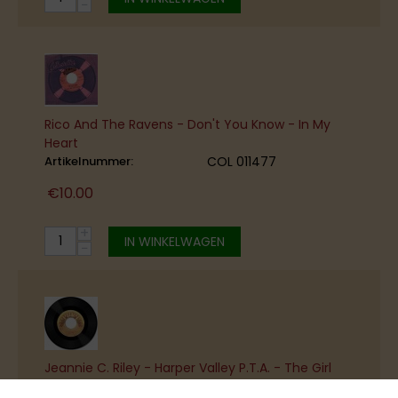
−
Rico And The Ravens - Don't You Know - In My
Heart
Artikelnummer:
COL 011477
€
10.00
+
IN WINKELWAGEN
−
Jeannie C. Riley - Harper Valley P.T.A. - The Girl
Most Likely