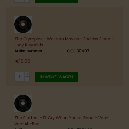
−
The Olympics - Western Movies - Endless Sleep -
Jody Reynolds
Artikelnummer:
COL 30407
€
10.00
+
IN WINKELWAGEN
−
The Platters - I'll Cry When You're Gone - Voo-
Vee-Ah-Bee