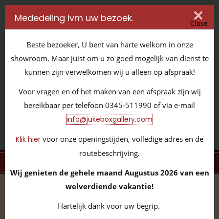
Mededeling ivm uw bezoek.
Close
Beste bezoeker, U bent van harte welkom in onze
showroom. Maar juist om u zo goed mogelijk van dienst te
kunnen zijn verwelkomen wij u alleen op afspraak!
IT'S ALL ABOUT JUKEBOXES
Voor vragen en of het maken van een afspraak zijn wij
GILDENSTRAAT 32 / 4143 HS LEERDAM / TEL:
0345 - 511990
bereikbaar per telefoon 0345-511990 of via e-mail
INFO@JUKEBOXGALLERY.COM
info@jukeboxgallery.com
voor onze openingstijden, volledige adres en de
Klik hier
routebeschrijving.
MENU
Wij genieten de gehele maand Augustus 2026 van een
welverdiende vakantie!
home
/
volledige collectie
/
vinyl 45 toeren
/
Standard
Hartelijk dank voor uw begrip.