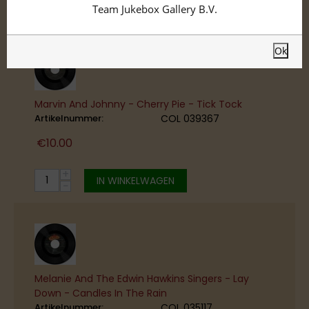
Standard
Team Jukebox Gallery B.V.
Ok
Marvin And Johnny - Cherry Pie - Tick Tock
Artikelnummer:
COL 039367
€
10.00
+
IN WINKELWAGEN
−
Melanie And The Edwin Hawkins Singers - Lay
Down - Candles In The Rain
Artikelnummer:
COL 035117