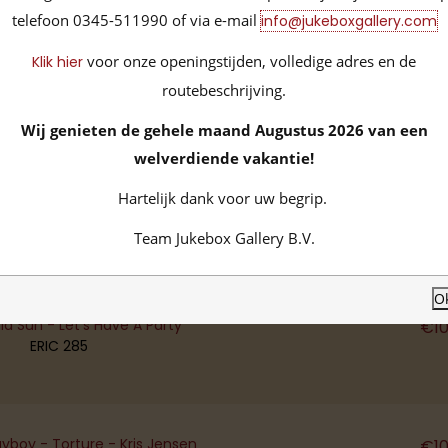
€
1
telefoon 0345-511990 of via e-mail
info@jukeboxgallery.com
voor onze openingstijden, volledige adres en de
Klik hier
bow '65 (Complete Version) - What Now
€
1
routebeschrijving.
ERIC 174
Wij genieten de gehele maand Augustus 2026 van een
welverdiende vakantie!
Hartelijk dank voor uw begrip.
 Summer Song - Yesterdays Gone
€
1
ERIC 181
Team Jukebox Gallery B.V.
O
nia Sun - Let's Have A Party
€
1
ERIC 285
boy - Torture - Kris Jensen
€
1