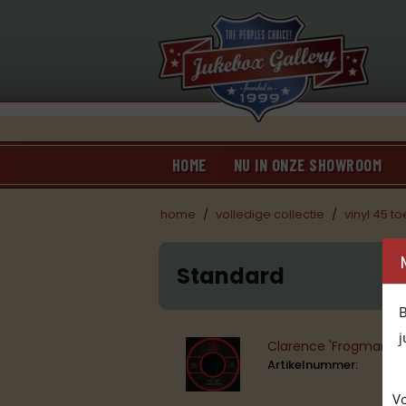
HOME
NU IN ONZE SHOWROOM
home
/
volledige collectie
/
vinyl 45 t
Standard
B
j
Clarence 'Frogman' He
Artikelnummer:
Vo