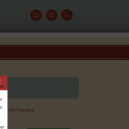
se
ar
en
 The One You Love
per