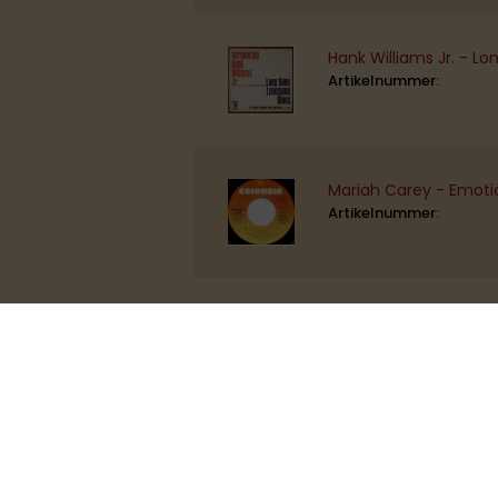
Hank Williams Jr. - 
Artikelnummer:
Mariah Carey - Emoti
Artikelnummer:
Mariah Carey - I'll Be
Artikelnummer:
Dave "Baby" Cortez -
Artikelnummer: