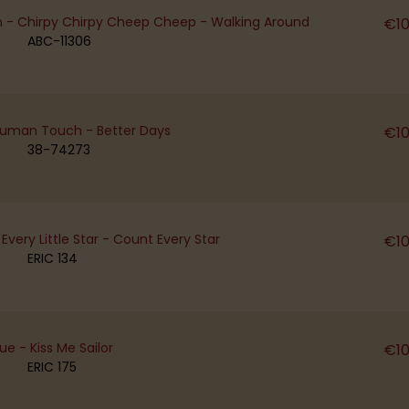
n - Chirpy Chirpy Cheep Cheep - Walking Around
€
1
ABC-11306
Human Touch - Better Days
€
1
38-74273
 Every Little Star - Count Every Star
€
1
ERIC 134
e - Kiss Me Sailor
€
1
ERIC 175