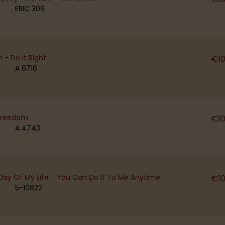
ERIC 309
- Do It Right
€
1
A 6716
Freedom
€
1
A 4743
Day Of My Life - You Can Do It To Me Anytime
€
1
5-10822