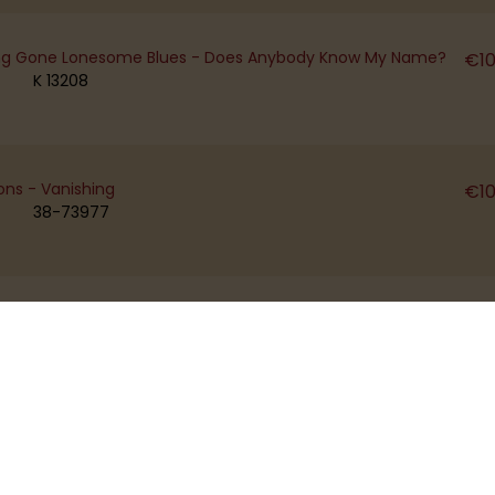
Long Gone Lonesome Blues - Does Anybody Know My Name?
€
1
K 13208
ons - Vanishing
€
1
38-73977
 There - So Blessed
€
1
38-74330
 The Happy Organ - Tootsie
€
1
ERIC 107