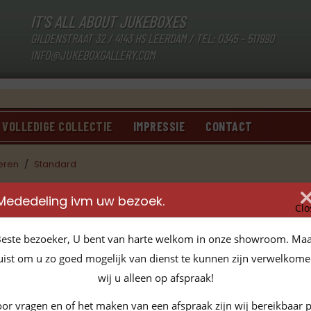
IT'S ALL ABOUT JUKEBOXES
GILDENSTRAAT 32 / 4143 HS LEERDAM / TEL:
0345 - 511990
INFO@JUKEBOXGALLERY.COM
VOLLEDIGE COLLECTIE
IMPRESSIE
CONTACT
oeren
/
Standard
Mededeling ivm uw bezoek.
Clo
este bezoeker, U bent van harte welkom in onze showroom. Ma
uist om u zo goed mogelijk van dienst te kunnen zijn verwelkom
nry - (I Don't Know Why I Love You) But I Do - You Always Hurt
wij u alleen op afspraak!
ERIC 233
or vragen en of het maken van een afspraak zijn wij bereikbaar 