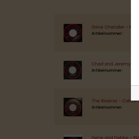
Gene Chandler - Rain
Artikelnummer:
Chad and Jeremy - A
Artikelnummer:
The Rivieras - Califor
Artikelnummer:
Gene and Debbe - Play