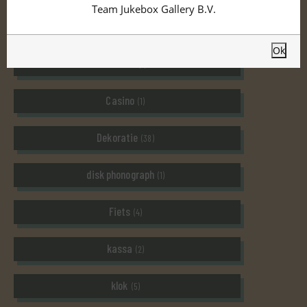
Team Jukebox Gallery B.V.
Bakeliet
(21)
Ok
blender
(1)
Casino
(1)
Dekoratie
(38)
disk phonograph
(1)
Fiets
(4)
kassa
(2)
klok
(5)