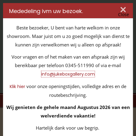
Mededeling ivm uw bezoek.
Close
Beste bezoeker, U bent van harte welkom in onze
showroom. Maar juist om u zo goed mogelijk van dienst te
kunnen zijn verwelkomen wij u alleen op afspraak!
IT'S ALL ABOUT JUKEBOXES
Voor vragen en of het maken van een afspraak zijn wij
GILDENSTRAAT 32 / 4143 HS LEERDAM / TEL:
0345 - 511990
bereikbaar per telefoon 0345-511990 of via e-mail
INFO@JUKEBOXGALLERY.COM
info@jukeboxgallery.com
voor onze openingstijden, volledige adres en de
Klik hier
routebeschrijving.
MENU
Wij genieten de gehele maand Augustus 2026 van een
welverdiende vakantie!
home
/
volledige collectie
/
Overige items
Hartelijk dank voor uw begrip.
Amusement
(56)