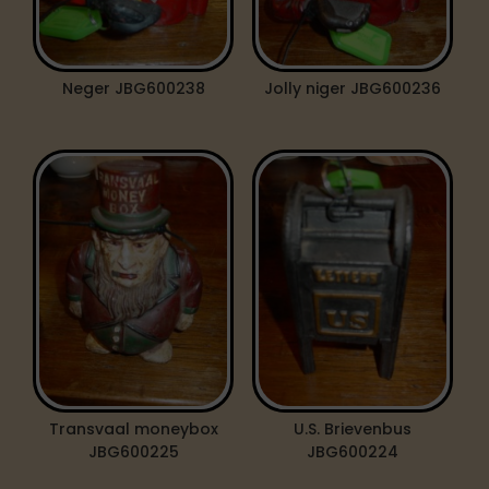
Neger JBG600238
Jolly niger JBG600236
Transvaal moneybox
U.S. Brievenbus
JBG600225
JBG600224