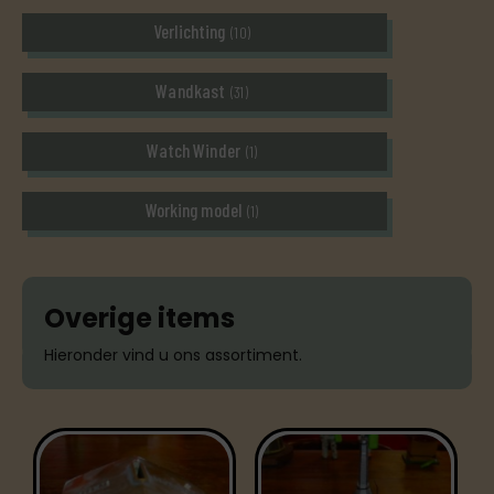
Verlichting
(10)
Wandkast
(31)
Watch Winder
(1)
Working model
(1)
Overige items
Hieronder vind u ons assortiment.