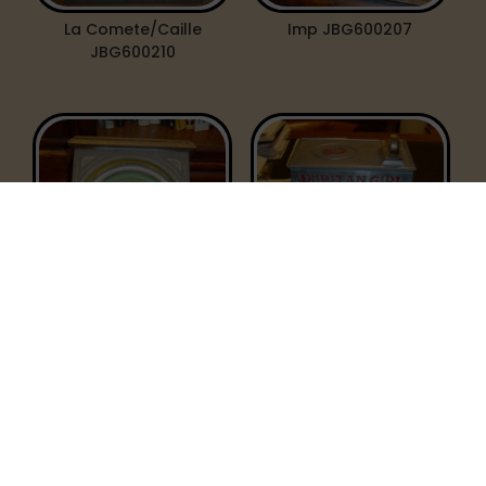
La Comete/Caille
Imp JBG600207
JBG600210
whopee ball/field
puritan girl jennings
JBG600206
JBG600203